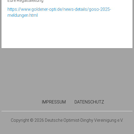
Eure Regattaleitung
https://www.goldener-opti.de/news-details/goso-2025-
meldungen.html
IMPRESSUM
DATENSCHUTZ
Copyright © 2026 Deutsche Optimist-Dinghy Vereinigung e.V.