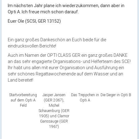
Im nächsten Jahr plane ich wiederzukommen, dann aber in
Opti A. Ich freue mich schon darauf.
Euer Ole (SCSI, GER 13152)
Ein ganz großes Dankeschön an Euch beide für die
eindrucksvollen Berichte!
Auch im Namen der OPTI CLASS GER ein ganz großes DANKE
an das sehr engagierte Organisations- und Helferteam des SCE!
Ihr habt uns allen mit eurer Organisation und Ausführung ein
sehr schönes Regattawochenende auf dem Wasser und an
Land bereitet!
Startvorbereitung
Jasper Jansen
Das Treppchen in
Die Sieger in Opti B
auf dem Opti A
(GER 2067),
Opti A
Feld
Michel
Schauenburg (GER
1905) und Clamor
Ganssauge (GER
1967)